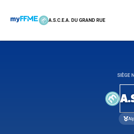
A.S.C.E.A. DU GRAND RUE
SIÈGE 
A.
Al