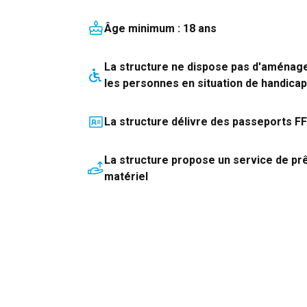
Âge minimum :
18
an
s
La structure
ne dispose pas
d'aménag
les personnes en situation de handicap
La structure délivre des passeports F
La structure propose un service de pr
matériel