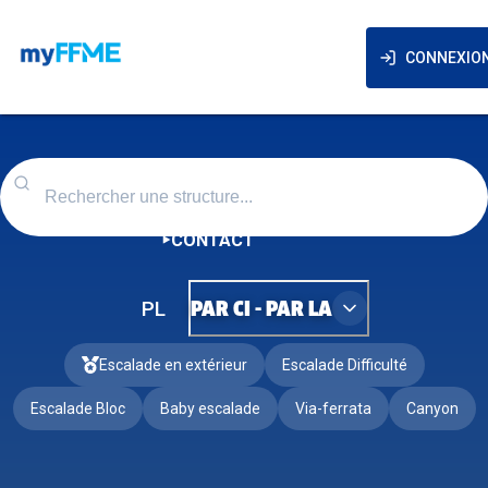
CONNEXIO
CONTACT
PL
PAR CI - PAR LA
Escalade en extérieur
Escalade Difficulté
Escalade Bloc
Baby escalade
Via-ferrata
Canyon